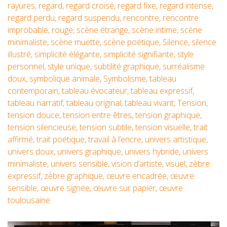
rayures
,
regard
,
regard croisé
,
regard fixe
,
regard intense
,
regard perdu
,
regard suspendu
,
rencontre
,
rencontre
improbable
,
rouge
,
scène étrange
,
scène intime
,
scène
minimaliste
,
scène muette
,
scène poétique
,
Silence
,
silence
illustré
,
simplicité élégante
,
simplicité signifiante
,
style
personnel
,
style unique
,
subtilité graphique
,
surréalisme
doux
,
symbolique animale
,
Symbolisme
,
tableau
contemporain
,
tableau évocateur
,
tableau expressif
,
tableau narratif
,
tableau original
,
tableau vivant
,
Tension
,
tension douce
,
tension entre êtres
,
tension graphique
,
tension silencieuse
,
tension subtile
,
tension visuelle
,
trait
affirmé
,
trait poétique
,
travail à l’encre
,
univers artistique
,
univers doux
,
univers graphique
,
univers hybride
,
univers
minimaliste
,
univers sensible
,
vision d’artiste
,
visuel
,
zèbre
expressif
,
zèbre graphique
,
œuvre encadrée
,
œuvre
sensible
,
œuvre signée
,
œuvre sur papier
,
œuvre
toulousaine