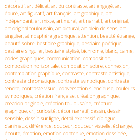
décoratif
,
art délicat
,
art du contraste
,
art engagé
,
art
épuré
,
art figuratif
,
art français
,
art graphique
,
art
indépendant
,
art mixte
,
art mural
,
art narratif
,
art original
,
art original toulousain
,
art pictural
,
art plein de sens
,
art
singulier
,
atmosphère graphique
,
attention
,
beauté étrange
,
beauté sobre
,
bestiaire graphique
,
bestiaire poétique
,
bestiaire singulier
,
bestiaire stylisé
,
bichromie
,
blanc
,
calme
,
codes graphiques
,
communication
,
composition
,
composition horizontale
,
composition sobre
,
connexion
,
contemplation graphique
,
contraste
,
contraste artistique
,
contraste chromatique
,
contraste symbolique
,
contraste
tendre
,
contraste visuel
,
conversation silencieuse
,
couleurs
symboliques
,
création française
,
création graphique
,
création originale
,
création toulousaine
,
créature
graphique
,
cri
,
curiosité
,
décor narratif
,
dessin
,
dessin
sensible
,
dessin sur ligne
,
détail expressif
,
dialogue
d’animaux
,
différence
,
douceur
,
douceur visuelle
,
échange
,
écoute
,
émotion
,
émotion contenue
,
émotion dessinée
,