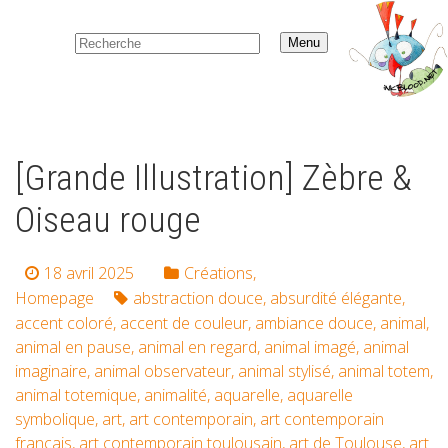
Menu
[Grande Illustration] Zèbre &
Oiseau rouge
18 avril 2025
Créations
,
Homepage
abstraction douce
,
absurdité élégante
,
accent coloré
,
accent de couleur
,
ambiance douce
,
animal
,
animal en pause
,
animal en regard
,
animal imagé
,
animal
imaginaire
,
animal observateur
,
animal stylisé
,
animal totem
,
animal totemique
,
animalité
,
aquarelle
,
aquarelle
symbolique
,
art
,
art contemporain
,
art contemporain
français
,
art contemporain toulousain
,
art de Toulouse
,
art