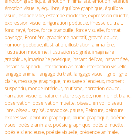
émotion graphique
,
émotion minimaliste
,
émotion retenue
,
émotion visuelle
,
équilibre
,
équilibre graphique
,
équilibre
visuel
,
espace vide
,
estampe moderne
,
expression muette
,
expression visuelle
,
figuration poétique
,
finesse du trait
,
fond rayé
,
force
,
force tranquille
,
force visuelle
,
format
paysage
,
Frontière
,
graphisme narratif
,
gravité douce
,
humour poétique
,
illustration
,
illustration animalière
,
illustration moderne
,
illustration soignée
,
imaginaire
graphique
,
imaginaire poétique
,
instant délicat
,
instant figé
,
instant suspendu
,
interaction animale
,
interaction visuelle
,
langage animal
,
langage du trait
,
langage visuel
,
ligne
,
ligne
claire
,
message graphique
,
message silencieux
,
moment
suspendu
,
monde intérieur
,
mutisme
,
narration douce
,
narration visuelle
,
nature
,
nature stylisée
,
noir
,
noir et blanc
,
observation
,
observation muette
,
oiseau en vol
,
oiseau
libre
,
oiseau stylisé
,
paradoxe
,
pause
,
Peinture
,
peinture
expressive
,
peinture graphique
,
plume graphique
,
poème
visuel
,
poésie animale
,
poésie graphique
,
poésie muette
,
poésie silencieuse
,
poésie visuelle
,
présence animale
,