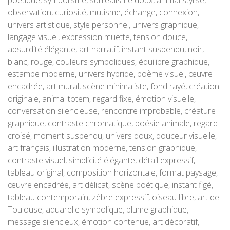
poétique, symbolisme, surréalisme doux, animal stylisé,
observation, curiosité, mutisme, échange, connexion,
univers artistique, style personnel, univers graphique,
langage visuel, expression muette, tension douce,
absurdité élégante, art narratif, instant suspendu, noir,
blanc, rouge, couleurs symboliques, équilibre graphique,
estampe moderne, univers hybride, poème visuel, œuvre
encadrée, art mural, scène minimaliste, fond rayé, création
originale, animal totem, regard fixe, émotion visuelle,
conversation silencieuse, rencontre improbable, créature
graphique, contraste chromatique, poésie animale, regard
croisé, moment suspendu, univers doux, douceur visuelle,
art français, illustration moderne, tension graphique,
contraste visuel, simplicité élégante, détail expressif,
tableau original, composition horizontale, format paysage,
œuvre encadrée, art délicat, scène poétique, instant figé,
tableau contemporain, zèbre expressif, oiseau libre, art de
Toulouse, aquarelle symbolique, plume graphique,
message silencieux, émotion contenue, art décoratif,