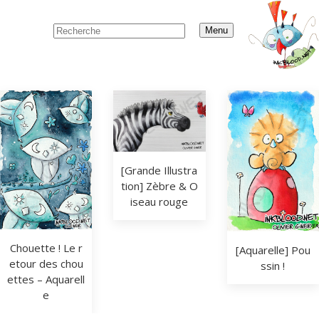
Menu
[Grande Illustra
tion] Zèbre & O
iseau rouge
Chouette ! Le r
[Aquarelle] Pou
etour des chou
ssin !
ettes – Aquarell
e