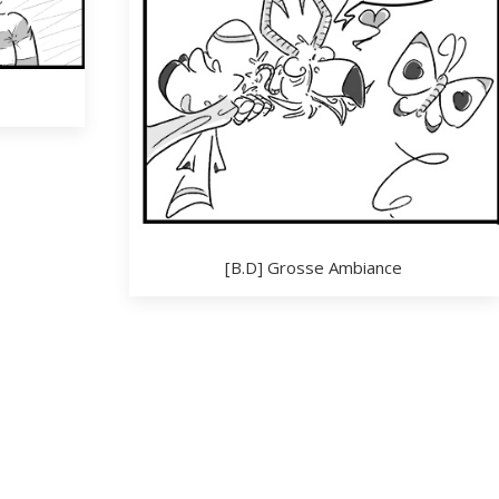
[B.D] Grosse Ambiance