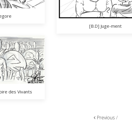
regore
[B.D] Juge-ment
oire des Vivants
Previous
/