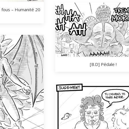
es fous – Humanité 20
[B.D] Pédale !