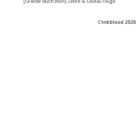
[Grande Illustration] Zèbre & Oiseau rouge
©Inkblood 2026