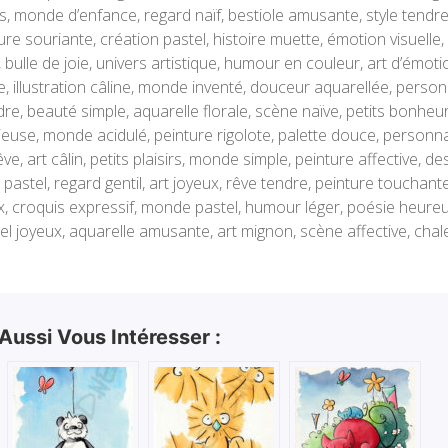
 monde d’enfance, regard naïf, bestiole amusante, style tendre, 
e souriante, création pastel, histoire muette, émotion visuelle, pap
e, bulle de joie, univers artistique, humour en couleur, art d’émot
e, illustration câline, monde inventé, douceur aquarellée, personn
e, beauté simple, aquarelle florale, scène naïve, petits bonheu
ieuse, monde acidulé, peinture rigolote, palette douce, personna
ve, art câlin, petits plaisirs, monde simple, peinture affective, 
pastel, regard gentil, art joyeux, rêve tendre, peinture touchant
 croquis expressif, monde pastel, humour léger, poésie heureuse
uel joyeux, aquarelle amusante, art mignon, scène affective, chale
 Aussi Vous Intéresser :