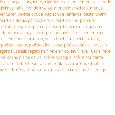
oie en image
,
marguerite
,
mignonnerie
,
moment tendre
,
monde
e imaginaire
,
monde inventé
,
monde merveilleux
,
monde
vier Giner
,
palette douce
,
papillon de l’enfance
,
pastel vivant
,
peinture de vie
,
peinture drôle
,
peinture fine
,
peinture
,
peinture rigolote
,
peinture souriante
,
peinture touchante
,
 doux
,
personnage rond
,
personnages doux
,
personnages
 histoire
,
petits animaux
,
petits bonheurs
,
petits plaisirs
,
,
poésie muette
,
poésie silencieuse
,
poésie visuelle
,
poussin
,
egard illustratif
,
regard naïf
,
rêve en couleur
,
rêve illustré
,
rêve
ïve
,
scène pleine de vie
,
scène poétique
,
scène souriante
,
,
touche de bonheur
,
touche d’enfance
,
trait doux
,
trait fin
,
nivers de rêve
,
univers doux
,
univers familial
,
univers féerique
,