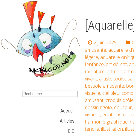
[Aquarelle
2 juin 2025
C
amusante
,
aquarelle d
légère
,
aquarelle oniri
l’enfance
,
art délicat
,
ar
miniature
,
art naïf
,
art n
vivant
,
artiste toulousai
bestiole amusante
,
bon
visuelle
,
ciel bleu
,
compo
amusant
,
croquis drôle
dessin rigolo
,
douceur
,
Accueil
visuelle
,
éclat pastel
,
ém
Articles
harmonie graphique
,
h
tendre
,
illustration
,
illu
B.D