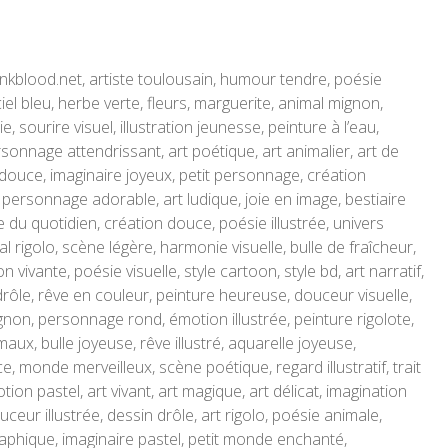
d, inkblood.net, artiste toulousain, humour tendre, poésie
ciel bleu, herbe verte, fleurs, marguerite, animal mignon,
sourire visuel, illustration jeunesse, peinture à l’eau,
ersonnage attendrissant, art poétique, art animalier, art de
 douce, imaginaire joyeux, petit personnage, création
, personnage adorable, art ludique, joie en image, bestiaire
ie du quotidien, création douce, poésie illustrée, univers
l rigolo, scène légère, harmonie visuelle, bulle de fraîcheur,
 vivante, poésie visuelle, style cartoon, style bd, art narratif,
 drôle, rêve en couleur, peinture heureuse, douceur visuelle,
n, personnage rond, émotion illustrée, peinture rigolote,
ux, bulle joyeuse, rêve illustré, aquarelle joyeuse,
, monde merveilleux, scène poétique, regard illustratif, trait
ion pastel, art vivant, art magique, art délicat, imagination
ceur illustrée, dessin drôle, art rigolo, poésie animale,
phique, imaginaire pastel, petit monde enchanté,