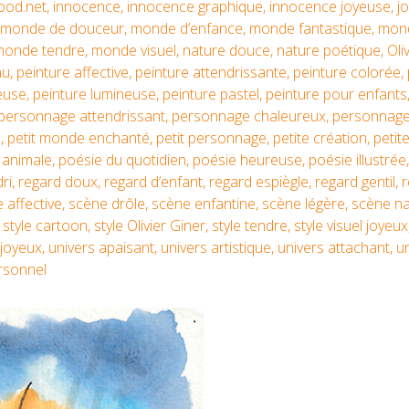
lood.net
,
innocence
,
innocence graphique
,
innocence joyeuse
,
j
monde de douceur
,
monde d’enfance
,
monde fantastique
,
mond
monde tendre
,
monde visuel
,
nature douce
,
nature poétique
,
Oli
au
,
peinture affective
,
peinture attendrissante
,
peinture colorée
,
euse
,
peinture lumineuse
,
peinture pastel
,
peinture pour enfants
personnage attendrissant
,
personnage chaleureux
,
personnage
e
,
petit monde enchanté
,
petit personnage
,
petite création
,
petite
 animale
,
poésie du quotidien
,
poésie heureuse
,
poésie illustrée
ri
,
regard doux
,
regard d’enfant
,
regard espiègle
,
regard gentil
,
r
 affective
,
scène drôle
,
scène enfantine
,
scène légère
,
scène na
,
style cartoon
,
style Olivier Giner
,
style tendre
,
style visuel joyeux
t joyeux
,
univers apaisant
,
univers artistique
,
univers attachant
,
u
rsonnel