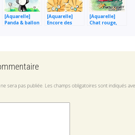
[Aquarelle]
[Aquarelle]
[Aquarelle]
Panda & ballon
Encore des
Chat rouge,
rouge
poussins !
chat bleu !
commentaire
 ne sera pas publiée.
Les champs obligatoires sont indiqués av