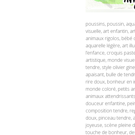
poussins, poussin, aquar
visuelle, art enfantin, 
animaux rigolos, bébé oi
aquarelle légère, art il
l’enfance, croquis past
artistique, monde visuel
tendre, style olivier gi
apaisant, bulle de tendr
rire doux, bonheur en im
monde coloré, petits ani
animaux attendrissants
douceur enfantine, pein
composition tendre, reg
doux, pinceau tendre, ar
joyeuse, scène pleine de
touche de bonheur, des