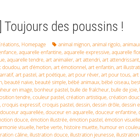
] Toujours des poussins !
réations
,
Homepage
animal mignon
,
animal rigolo
,
animaux
’enfance
,
aquarelle enfantine
,
aquarelle expressive
,
aquarelle flo
que
,
aquarelle tendre
,
art animalier
,
art attendri
,
art attendrissant
t doudou
,
art d’émotion
,
art émotionnel
,
art enfantin
,
art illustrat
arratif
,
art pastel
,
art poétique
,
art pour rêver
,
art pour tous
,
art
n
,
beauté naïve
,
beauté simple
,
bébé animaux
,
bébé oiseau
,
best
heur en image
,
bonheur pastel
,
bulle de fraîcheur
,
bulle de joie
,
sition tendre
,
couleur pastel
,
création artistique
,
création dou
,
croquis expressif
,
croquis pastel
,
dessin
,
dessin drôle
,
dessin e
douceur aquarellée
,
douceur en aquarelle
,
douceur enfantine
,
otion douce
,
émotion illustrée
,
émotion pastel
,
émotion visuell
armonie visuelle
,
herbe verte
,
histoire muette
,
humour en couleu
stration câline
,
illustration douce
,
illustration jeunesse
,
illustration