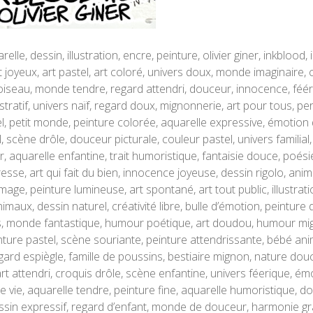
elle, dessin, illustration, encre, peinture, olivier giner, inkbloo
art joyeux, art pastel, art coloré, univers doux, monde imaginaire, 
seau, monde tendre, regard attendri, douceur, innocence, féérie, 
lustratif, univers naïf, regard doux, mignonnerie, art pour tous, p
el, petit monde, peinture colorée, aquarelle expressive, émotion
, scène drôle, douceur picturale, couleur pastel, univers familial
ner, aquarelle enfantine, trait humoristique, fantaisie douce, poés
esse, art qui fait du bien, innocence joyeuse, dessin rigolo, anima
age, peinture lumineuse, art spontané, art tout public, illustration
maux, dessin naturel, créativité libre, bulle d’émotion, peinture
, monde fantastique, humour poétique, art doudou, humour migno
ture pastel, scène souriante, peinture attendrissante, bébé anima
ard espiègle, famille de poussins, bestiaire mignon, nature douce
t attendri, croquis drôle, scène enfantine, univers féerique, émot
 vie, aquarelle tendre, peinture fine, aquarelle humoristique, dou
sin expressif, regard d’enfant, monde de douceur, harmonie gra