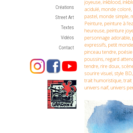
joyeuse
,
inkblood
,
inkb
Créations
acidulé
,
monde coloré
,
pastel
,
monde simple
,
Street Art
Peinture
,
peinture à l’e
Textes
heureuse
,
peinture joy
personnage adorable
,
Vidéos
expressifs
,
petit mond
Contact
pinceau tendre
,
poésie
poussins
,
regard attend
tendre
,
rire doux
,
scène
sourire visuel
,
style BD
trait humoristique
,
trai
univers naïf
,
univers pe