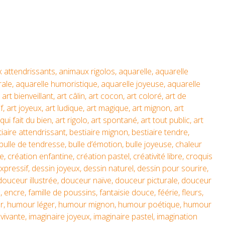
 attendrissants
,
animaux rigolos
,
aquarelle
,
aquarelle
rale
,
aquarelle humoristique
,
aquarelle joyeuse
,
aquarelle
,
art bienveillant
,
art câlin
,
art cocon
,
art coloré
,
art de
if
,
art joyeux
,
art ludique
,
art magique
,
art mignon
,
art
 qui fait du bien
,
art rigolo
,
art spontané
,
art tout public
,
art
iaire attendrissant
,
bestiaire mignon
,
bestiaire tendre
,
bulle de tendresse
,
bulle d’émotion
,
bulle joyeuse
,
chaleur
ce
,
création enfantine
,
création pastel
,
créativité libre
,
croquis
xpressif
,
dessin joyeux
,
dessin naturel
,
dessin pour sourire
,
douceur illustrée
,
douceur naïve
,
douceur picturale
,
douceur
e
,
encre
,
famille de poussins
,
fantaisie douce
,
féérie
,
fleurs
,
r
,
humour léger
,
humour mignon
,
humour poétique
,
humour
 vivante
,
imaginaire joyeux
,
imaginaire pastel
,
imagination