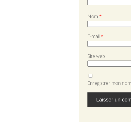
Nom
*
E-mail
*
Site web
Enregistrer mon nom,
Alternative: