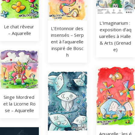
L’Imaginarium : 
Le chat rêveur 
L’Entonnoir des 
exposition d’aq
– Aquarelle
insensés – Serp
uarelles à Halle 
ent à l’aquarelle 
& Arts (Grenad
inspiré de Bosc
e)
h
Singe Mordred 
et la Licorne Ro
se – Aquarelle
Aquarelle : les é