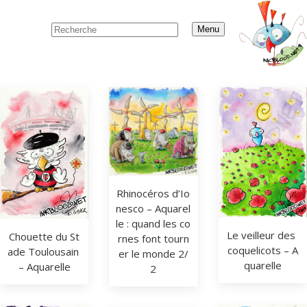
Menu
Rhinocéros d’Io
nesco – Aquarel
le : quand les co
Le veilleur des 
Chouette du St
rnes font tourn
coquelicots – A
ade Toulousain 
er le monde 2/
quarelle
– Aquarelle
2