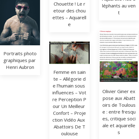
Chouette ! Le r
léphants au ven
etour des chou
t
ettes – Aquarell
e
Portraits photo
graphiques par 
Henri Aubron
Femme en sain
te – Allégorie d
e l’humain sous 
Olivier Giner ex
influences – Vot
pose aux Abatt
re Perception P
oirs de Toulous
our Un Meilleur 
e : entre fresqu
Confort – Proje
es, critique soci
ction Vidéo Aux 
ale et aquarelle
Abattoirs De T
s
oulouse