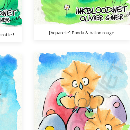
[Aquarelle] Panda & ballon rouge
arotte !