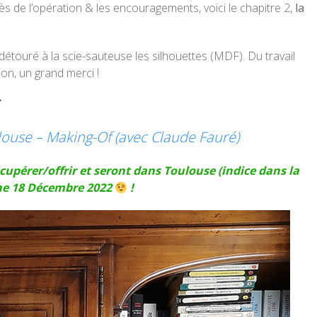
ès de l’opération & les encouragements, voici le chapitre 2,
la
t détouré à la scie-sauteuse les silhouettes (MDF). Du travail
ion, un grand merci !
ulouse – Making-Of (avec Claude Fauré)
écupérer/offrir et seront dans Toulouse (indice dans la
che 18 Décembre 2022
!