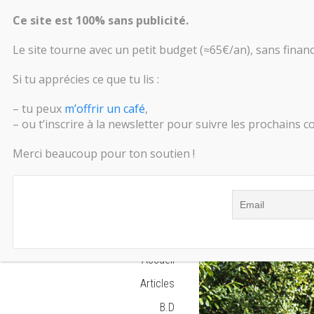
Ce site est 100% sans publicité.
Le site tourne avec un petit budget (≈65€/an), sans fina
2/3 [Stree
Si tu apprécies ce que tu lis :
15 décembre 2022
– tu peux
m’offrir un café
,
bleu
,
body
,
cadeau
,
ca
– ou t’inscrire à la newsletter pour suivre les prochains 
Galerie
,
garonne
,
giner
noël
,
occitanie
,
oiseau
,
Merci beaucoup pour ton soutien !
silhouettes
,
street
,
stre
Accueil
Articles
B.D