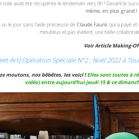
 toile avait été récupérée le lendemain vers 9h ! Devant le succ
même, en plus grand !
s vu le jour sans l’aide précieuse de
Claude Fauré
, qui a payé e
minutieux et pas évident, une belle collaborat
Voir Article Making-Of
reet-Art] Opération Spéciale N°2 ; Noël 2022 à To
os moutons, nos bêbêtes, les voici !
Elles sont toutes à r
vidéo) entre aujourd’hui jeudi 15 & ce diman