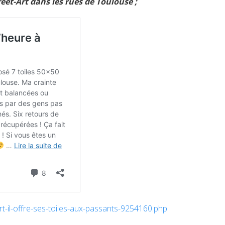
et-Art dans les rues de Toulouse ;
t-il-offre-ses-toiles-aux-passants-9254160.php