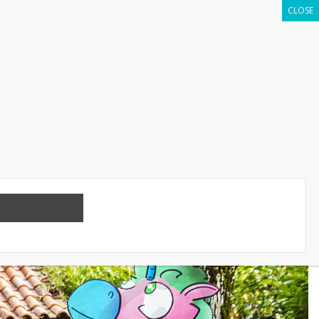
2 ; Noël 2022 à Toulouse !
lique
,
aérosol
,
ailée
,
animaux
,
art
,
artist
,
artiste
,
auteur
,
ballon
,
e
,
experience
,
expose
,
exposition
,
fête
,
feutre
,
france
,
french
,
iquitex
,
marqueurs
,
mcleod
,
mdf
,
medium
,
molotow
,
mosaique
,
oto
,
photos
,
pinceau
,
posca
,
rose
,
rouge
,
rue
,
sennelier
,
déo
,
videos
,
ville