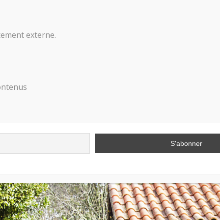
ncement externe.
t-Art] Opération Spéciale N°
Articles
,
Créations
,
Homepage
,
Street Art
2022
,
acry
deaux
,
chat
,
chimere
,
chimères
,
chrichri
,
coeur
,
dragon
,
ecossais
contenus
,
gratuit
,
heavy
,
helium
,
highland
,
illustrateur
,
launaguet
,
licorne
,
l
olivier
,
operation
,
painting
,
peintre
,
Peinture
,
peintures
,
petit
,
ph
et-art
,
Toulouse
,
toulousemaville
,
tourisme
,
vache
,
vert
,
verte
,
vi