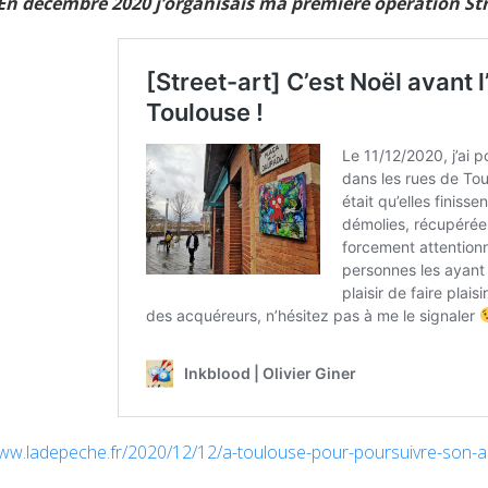
En décembre 2020 j’organisais ma première opération Stre
www.ladepeche.fr/2020/12/12/a-toulouse-pour-poursuivre-son-ar