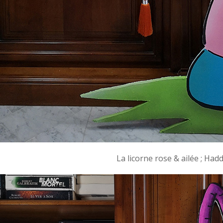
La licorne rose & ailée ; Hadd