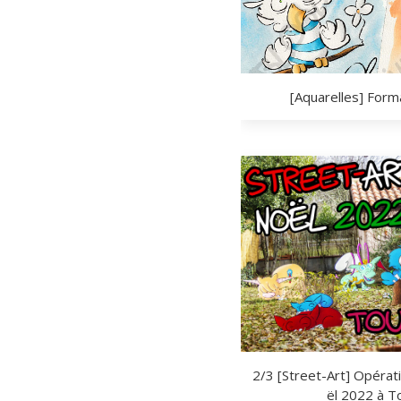
[Aquarelles] For
2/3 [Street-Art] Opérat
ël 2022 à T