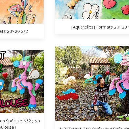
[Aquarelles] Formats 20×20 
mats 20×20 2/2
ion Spéciale N°2 ; No
oulouse !
1/3 [Street-Art] Opération Spécial