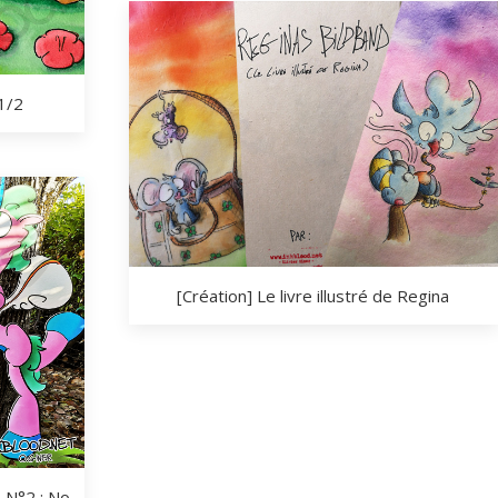
1/2
[Création] Le livre illustré de Regina
e N°2 ; No