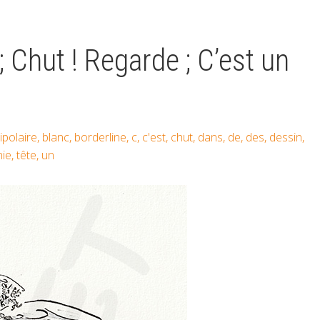
 ; Chut ! Regarde ; C’est un
ipolaire
,
blanc
,
borderline
,
c
,
c'est
,
chut
,
dans
,
de
,
des
,
dessin
,
nie
,
tête
,
un