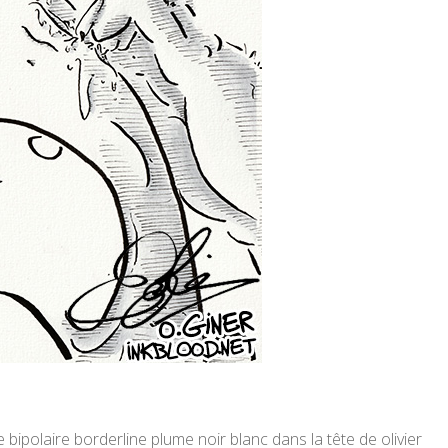
 bipolaire borderline plume noir blanc dans la tête de olivier