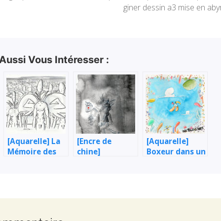
giner dessin a3 mise en ab
 Aussi Vous Intéresser :
[Aquarelle] La
[Encre de
[Aquarelle]
Mémoire des
chine]
Boxeur dans un
Vivants
L’Homme à la
carré
lanterne