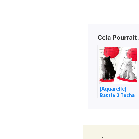
Cela Pourrait
[Aquarelle]
Battle 2 Techa
– Étude de chat
(noir & blanc)