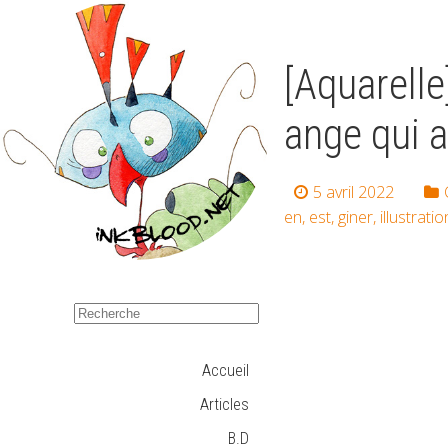
[Aquarelle
ange qui a
5 avril 2022
en
,
est
,
giner
,
illustratio
Accueil
Articles
B.D