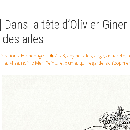
] Dans la tête d’Olivier Giner
 des ailes
Créations
,
Homepage
à
,
a3
,
abyme
,
ailes
,
ange
,
aquarelle
,
b
n
,
la
,
Mise
,
noir
,
olivier
,
Peinture
,
plume
,
qui
,
regarde
,
schizophre