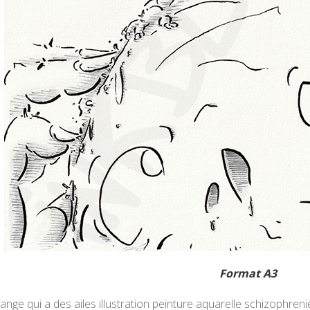
Format A3
ange qui a des ailes illustration peinture aquarelle schizophrenie