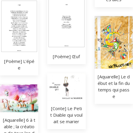
[Poème] Œuf
[Poème] L’épé
e
[Aquarelle] Le d
ébut et la fin du 
temps qui pass
e
[Conte] Le Peti
t Diable qui voul
[Aquarelle] 6 à t
ait se marier
able ; la créatio