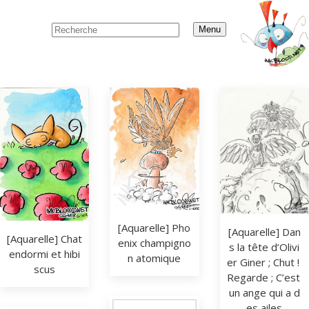
Menu
[Aquarelle] Pho
[Aquarelle] Dan
[Aquarelle] Chat 
enix champigno
s la tête d’Olivi
endormi et hibi
n atomique
er Giner ; Chut ! 
scus
Regarde ; C’est 
un ange qui a d
es ailes