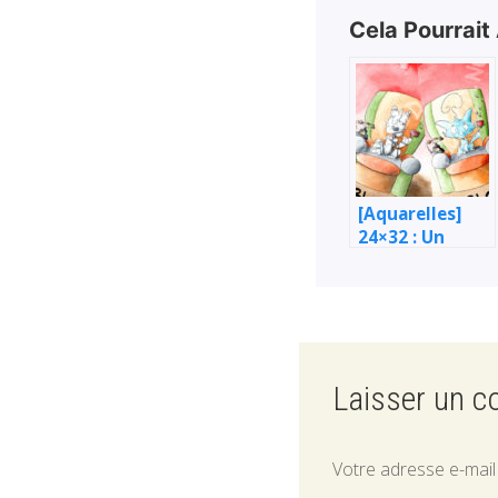
Cela Pourrait
[Aquarelles]
24×32 : Un
chat, un chien,
une pipe ? Quoi
d’autres ?
Laisser un 
Votre adresse e-mail