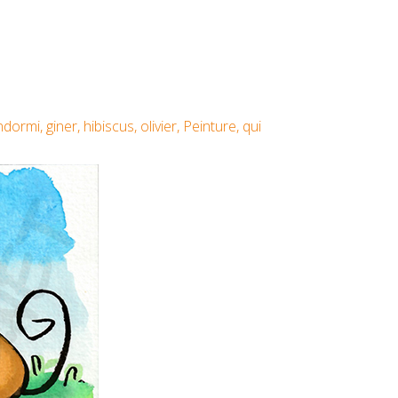
ndormi
,
giner
,
hibiscus
,
olivier
,
Peinture
,
qui