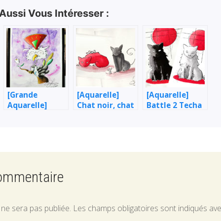
 Aussi Vous Intéresser :
[Grande
[Aquarelle]
[Aquarelle]
Aquarelle]
Chat noir, chat
Battle 2 Techa
Oiseau huppé
rouge, et
– Étude de chat
souris !
(noir & blanc)
commentaire
 ne sera pas publiée.
Les champs obligatoires sont indiqués av