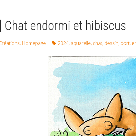
] Chat endormi et hibiscus
Créations
,
Homepage
2024
,
aquarelle
,
chat
,
dessin
,
dort
,
e