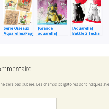
Série Oiseaux
[Grande
[Aquarelle]
Aquarelles/Papyrus
aquarelle]
Battle 2 Techa
6
Chien : La
– Étude de chat
porte
(noir & blanc)
commentaire
 ne sera pas publiée.
Les champs obligatoires sont indiqués av