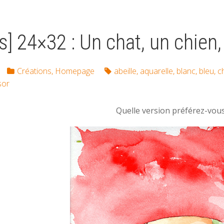
s] 24×32 : Un chat, un chien,
Créations
,
Homepage
abeille
,
aquarelle
,
blanc
,
bleu
,
c
sor
Quelle version préférez-vou