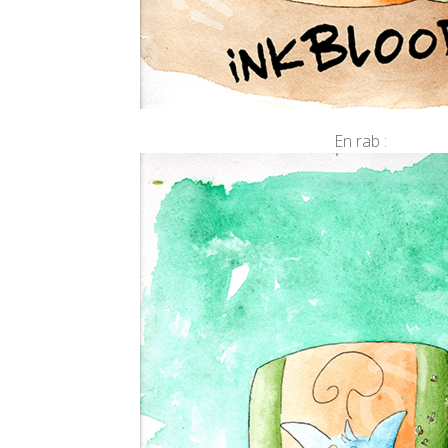
En rab :