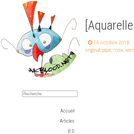
[Aquarelle
16 octobre 2018
original
,
pipe
,
rose
,
win
Accueil
Articles
B.D