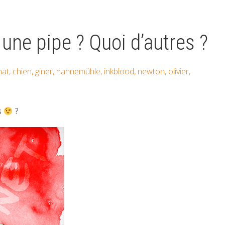
 une pipe ? Quoi d’autres ?
hat
,
chien
,
giner
,
hahnemühle
,
inkblood
,
newton
,
olivier
,
s
?