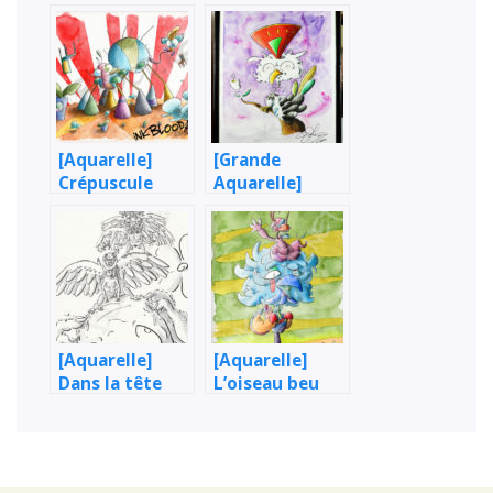
[Aquarelle]
[Grande
Crépuscule
Aquarelle]
français
Oiseau huppé
[Aquarelle]
[Aquarelle]
Dans la tête
L’oiseau beu
d’Olivier Giner ;
Chut ! Regarde
; C’est un ange
qui a des ailes