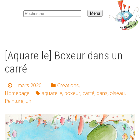
Menu
[Aquarelle] Boxeur dans un
carré
1 mars 2020
Créations
,
Homepage
aquarelle
,
boxeur
,
carré
,
dans
,
oiseau
,
Peinture
,
un