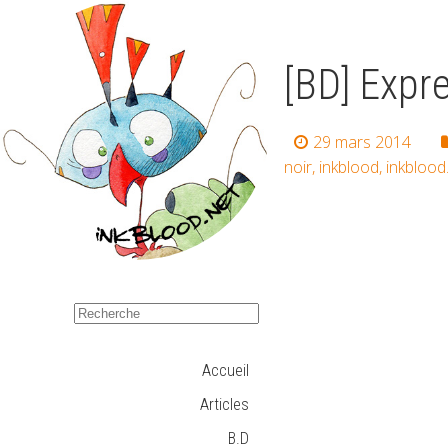
[BD] Expr
29 mars 2014
noir
,
inkblood
,
inkblood
Accueil
Articles
B.D