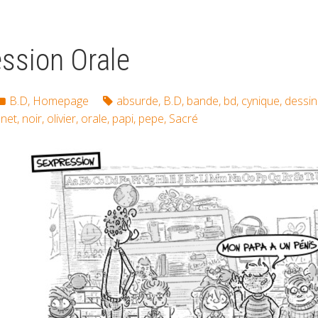
ession Orale
B.D
,
Homepage
absurde
,
B.D
,
bande
,
bd
,
cynique
,
dessi
.net
,
noir
,
olivier
,
orale
,
papi
,
pepe
,
Sacré