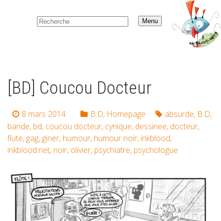
Menu
[BD] Coucou Docteur
8 mars 2014
B.D
,
Homepage
absurde
,
B.D
,
bande
,
bd
,
coucou docteur
,
cynique
,
dessinee
,
docteur
,
flute
,
gag
,
giner
,
humour
,
humour noir
,
inkblood
,
inkblood.net
,
noir
,
olivier
,
psychiatre
,
psychologue