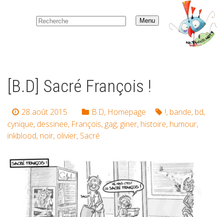
Menu
[B.D] Sacré François !
28 août 2015
B.D
,
Homepage
!
,
bande
,
bd
,
cynique
,
dessinee
,
François
,
gag
,
giner
,
histoire
,
humour
,
inkblood
,
noir
,
olivier
,
Sacré