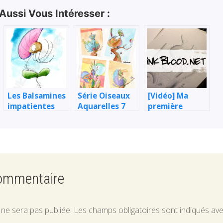
 Aussi Vous Intéresser :
Les Balsamines
Série Oiseaux
[Vidéo] Ma
impatientes
Aquarelles 7
première
(stade
aquarelle en
embryonnaire)
timelapse
commentaire
 ne sera pas publiée.
Les champs obligatoires sont indiqués av