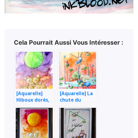
Cela Pourrait Aussi Vous Intéresser :
[Aquarelle]
[Aquarelle] La
Hiboux dorés,
chute du
or et argent
prestige
français