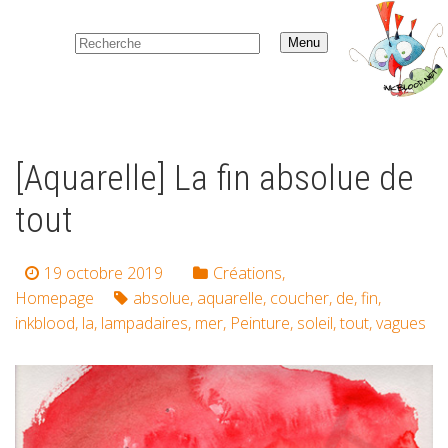
Menu
[Aquarelle] La fin absolue de
tout
19 octobre 2019
Créations
,
Homepage
absolue
,
aquarelle
,
coucher
,
de
,
fin
,
inkblood
,
la
,
lampadaires
,
mer
,
Peinture
,
soleil
,
tout
,
vagues