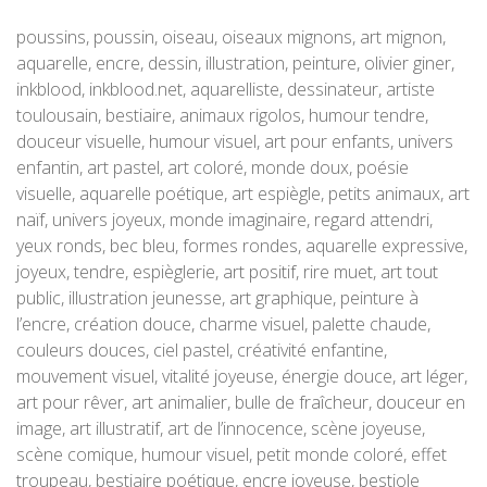
poussins, poussin, oiseau, oiseaux mignons, art mignon,
aquarelle, encre, dessin, illustration, peinture, olivier giner,
inkblood, inkblood.net, aquarelliste, dessinateur, artiste
toulousain, bestiaire, animaux rigolos, humour tendre,
douceur visuelle, humour visuel, art pour enfants, univers
enfantin, art pastel, art coloré, monde doux, poésie
visuelle, aquarelle poétique, art espiègle, petits animaux, art
naïf, univers joyeux, monde imaginaire, regard attendri,
yeux ronds, bec bleu, formes rondes, aquarelle expressive,
joyeux, tendre, espièglerie, art positif, rire muet, art tout
public, illustration jeunesse, art graphique, peinture à
l’encre, création douce, charme visuel, palette chaude,
couleurs douces, ciel pastel, créativité enfantine,
mouvement visuel, vitalité joyeuse, énergie douce, art léger,
art pour rêver, art animalier, bulle de fraîcheur, douceur en
image, art illustratif, art de l’innocence, scène joyeuse,
scène comique, humour visuel, petit monde coloré, effet
troupeau, bestiaire poétique, encre joyeuse, bestiole