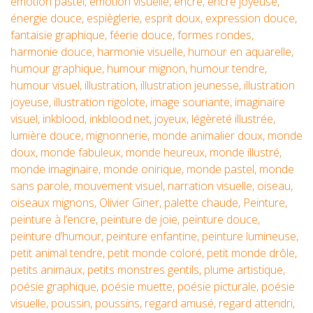
émotion pastel
,
émotion visuelle
,
encre
,
encre joyeuse
,
énergie douce
,
espièglerie
,
esprit doux
,
expression douce
,
fantaisie graphique
,
féerie douce
,
formes rondes
,
harmonie douce
,
harmonie visuelle
,
humour en aquarelle
,
humour graphique
,
humour mignon
,
humour tendre
,
humour visuel
,
illustration
,
illustration jeunesse
,
illustration
joyeuse
,
illustration rigolote
,
image souriante
,
imaginaire
visuel
,
inkblood
,
inkblood.net
,
joyeux
,
légèreté illustrée
,
lumière douce
,
mignonnerie
,
monde animalier doux
,
monde
doux
,
monde fabuleux
,
monde heureux
,
monde illustré
,
monde imaginaire
,
monde onirique
,
monde pastel
,
monde
sans parole
,
mouvement visuel
,
narration visuelle
,
oiseau
,
oiseaux mignons
,
Olivier Giner
,
palette chaude
,
Peinture
,
peinture à l’encre
,
peinture de joie
,
peinture douce
,
peinture d’humour
,
peinture enfantine
,
peinture lumineuse
,
petit animal tendre
,
petit monde coloré
,
petit monde drôle
,
petits animaux
,
petits monstres gentils
,
plume artistique
,
poésie graphique
,
poésie muette
,
poésie picturale
,
poésie
visuelle
,
poussin
,
poussins
,
regard amusé
,
regard attendri
,