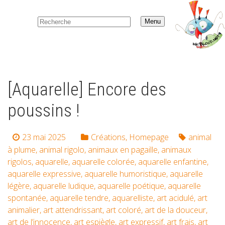
Menu
[Aquarelle] Encore des
poussins !
23 mai 2025
Créations
,
Homepage
animal
à plume
,
animal rigolo
,
animaux en pagaille
,
animaux
rigolos
,
aquarelle
,
aquarelle colorée
,
aquarelle enfantine
,
aquarelle expressive
,
aquarelle humoristique
,
aquarelle
légère
,
aquarelle ludique
,
aquarelle poétique
,
aquarelle
spontanée
,
aquarelle tendre
,
aquarelliste
,
art acidulé
,
art
animalier
,
art attendrissant
,
art coloré
,
art de la douceur
,
art de l’innocence
,
art espiègle
,
art expressif
,
art frais
,
art