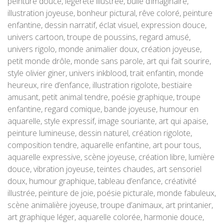
peinture douce, légèreté illustrée, bulle d’imaginaire,
illustration joyeuse, bonheur pictural, rêve coloré, peinture
enfantine, dessin narratif, éclat visuel, expression douce,
univers cartoon, troupe de poussins, regard amusé,
univers rigolo, monde animalier doux, création joyeuse,
petit monde drôle, monde sans parole, art qui fait sourire,
style olivier giner, univers inkblood, trait enfantin, monde
heureux, rire d’enfance, illustration rigolote, bestiaire
amusant, petit animal tendre, poésie graphique, troupe
enfantine, regard comique, bande joyeuse, humour en
aquarelle, style expressif, image souriante, art qui apaise,
peinture lumineuse, dessin naturel, création rigolote,
composition tendre, aquarelle enfantine, art pour tous,
aquarelle expressive, scène joyeuse, création libre, lumière
douce, vibration joyeuse, teintes chaudes, art sensoriel
doux, humour graphique, tableau d’enfance, créativité
illustrée, peinture de joie, poésie picturale, monde fabuleux,
scène animalière joyeuse, troupe d’animaux, art printanier,
art graphique léger, aquarelle colorée, harmonie douce,