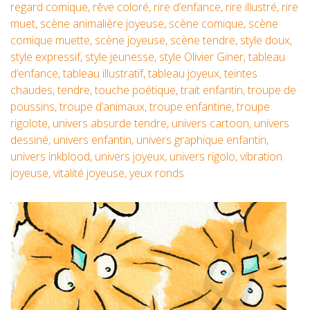
regard comique
,
rêve coloré
,
rire d’enfance
,
rire illustré
,
rire
muet
,
scène animalière joyeuse
,
scène comique
,
scène
comique muette
,
scène joyeuse
,
scène tendre
,
style doux
,
style expressif
,
style jeunesse
,
style Olivier Giner
,
tableau
d’enfance
,
tableau illustratif
,
tableau joyeux
,
teintes
chaudes
,
tendre
,
touche poétique
,
trait enfantin
,
troupe de
poussins
,
troupe d’animaux
,
troupe enfantine
,
troupe
rigolote
,
univers absurde tendre
,
univers cartoon
,
univers
dessiné
,
univers enfantin
,
univers graphique enfantin
,
univers inkblood
,
univers joyeux
,
univers rigolo
,
vibration
joyeuse
,
vitalité joyeuse
,
yeux ronds