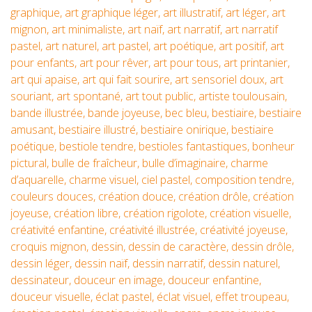
graphique
,
art graphique léger
,
art illustratif
,
art léger
,
art
mignon
,
art minimaliste
,
art naïf
,
art narratif
,
art narratif
pastel
,
art naturel
,
art pastel
,
art poétique
,
art positif
,
art
pour enfants
,
art pour rêver
,
art pour tous
,
art printanier
,
art qui apaise
,
art qui fait sourire
,
art sensoriel doux
,
art
souriant
,
art spontané
,
art tout public
,
artiste toulousain
,
bande illustrée
,
bande joyeuse
,
bec bleu
,
bestiaire
,
bestiaire
amusant
,
bestiaire illustré
,
bestiaire onirique
,
bestiaire
poétique
,
bestiole tendre
,
bestioles fantastiques
,
bonheur
pictural
,
bulle de fraîcheur
,
bulle d’imaginaire
,
charme
d’aquarelle
,
charme visuel
,
ciel pastel
,
composition tendre
,
couleurs douces
,
création douce
,
création drôle
,
création
joyeuse
,
création libre
,
création rigolote
,
création visuelle
,
créativité enfantine
,
créativité illustrée
,
créativité joyeuse
,
croquis mignon
,
dessin
,
dessin de caractère
,
dessin drôle
,
dessin léger
,
dessin naïf
,
dessin narratif
,
dessin naturel
,
dessinateur
,
douceur en image
,
douceur enfantine
,
douceur visuelle
,
éclat pastel
,
éclat visuel
,
effet troupeau
,