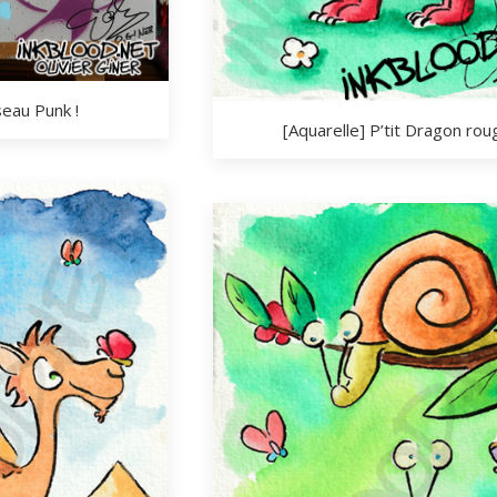
seau Punk !
[Aquarelle] P’tit Dragon rou