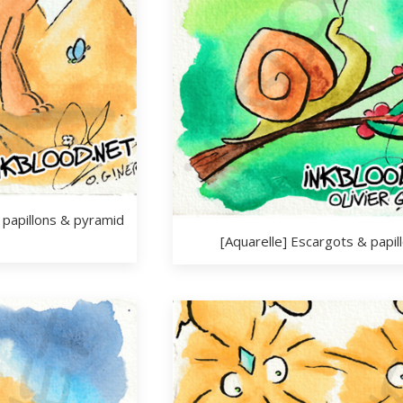
 papillons & pyramid
[Aquarelle] Escargots & papil