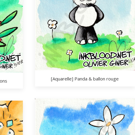
[Aquarelle] Panda & ballon rouge
lons