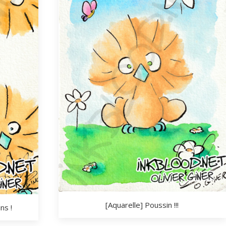
[Aquarelle] Poussin !!!
ns !