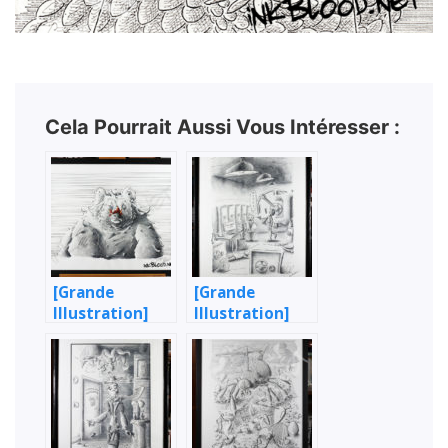
Cela Pourrait Aussi Vous Intéresser :
[Grande
[Grande
Illustration]
Illustration]
L’Ours & le
Banquier
poisson rouge