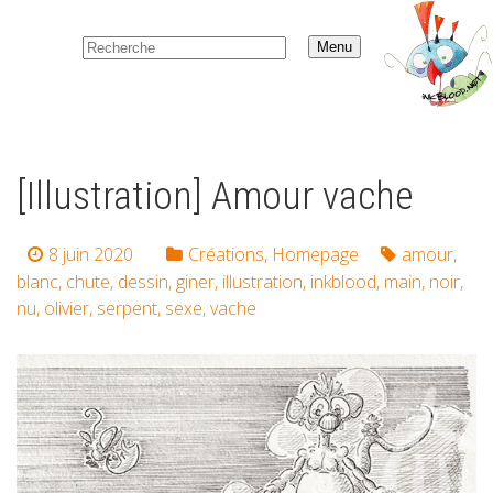
Menu
[Illustration] Amour vache
8 juin 2020
Créations
,
Homepage
amour
,
blanc
,
chute
,
dessin
,
giner
,
illustration
,
inkblood
,
main
,
noir
,
nu
,
olivier
,
serpent
,
sexe
,
vache