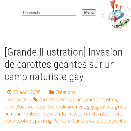
Menu
[Grande Illustration] Invasion
de carottes géantes sur un
camp naturiste gay
30 août 2020
Créations
,
Homepage
aquarelle
,
black
,
blanc
,
camp
,
carottes
,
chef
,
d'oeuvre
,
de
,
drôle
,
exclusivement
,
gay
,
géantes
,
giner
,
humour
,
inkblood
,
Invasion
,
lol
,
masculin
,
naturistes
,
noir
,
oeuvre
,
olivier
,
painting
,
Peinture
,
Sur
,
un
,
watercolor
,
white