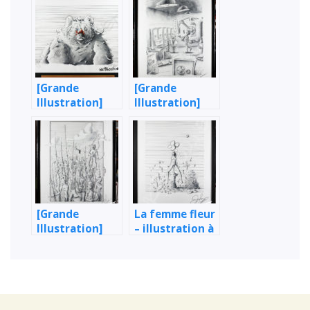
[Grande
[Grande
Illustration]
Illustration]
L’Ours & le
Banquier
poisson rouge
[Grande
La femme fleur
Illustration]
– illustration à
France & ses
l’encre et
enfants
aquarelle