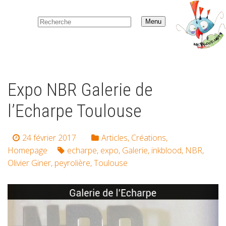
Menu
Expo NBR Galerie de
l’Echarpe Toulouse
24 février 2017
Articles
,
Créations
,
Homepage
echarpe
,
expo
,
Galerie
,
inkblood
,
NBR
,
Olivier Giner
,
peyrolière
,
Toulouse