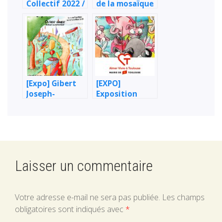
Collectif 2022 /
de la mosaïque
La Mosaïque
[Expo] Gibert
[EXPO]
Joseph-
Exposition
Toulouse !
Hôtel de ville
de Toulouse –
Capitole – 03 –
27 Janvier 2023
Laisser un commentaire
Votre adresse e-mail ne sera pas publiée.
Les champs
obligatoires sont indiqués avec
*