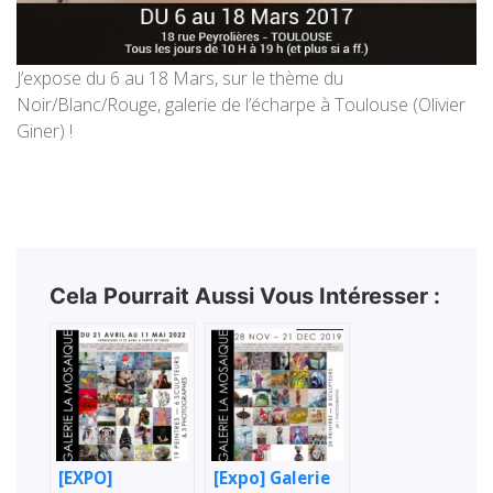
J’expose du 6 au 18 Mars, sur le thème du
Noir/Blanc/Rouge, galerie de l’écharpe à Toulouse (Olivier
Giner) !
Cela Pourrait Aussi Vous Intéresser :
[EXPO]
[Expo] Galerie