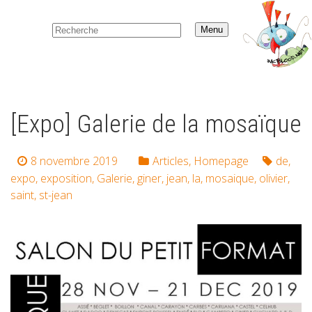
Menu
[Expo] Galerie de la mosaïque
8 novembre 2019
Articles
,
Homepage
de
,
expo
,
exposition
,
Galerie
,
giner
,
jean
,
la
,
mosaique
,
olivier
,
saint
,
st-jean