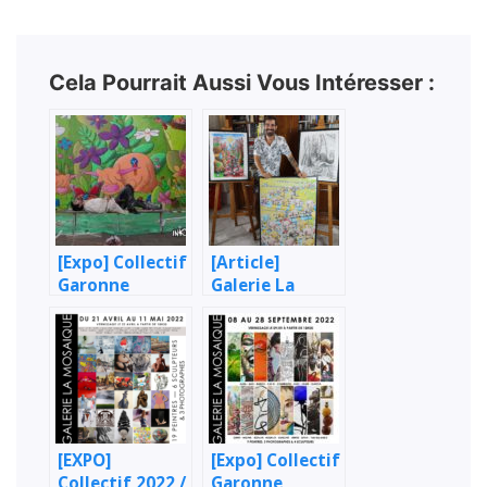
Cela Pourrait Aussi Vous Intéresser :
[Expo] Collectif
[Article]
Garonne
Galerie La
Expose à la
Mosaïque,
galerie La
Street-Art +
Mosaïque
des nouvelles !
[EXPO]
[Expo] Collectif
Collectif 2022 /
Garonne