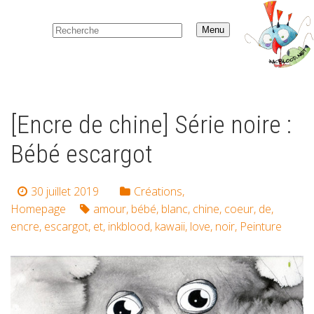
Menu
[Encre de chine] Série noire :
Bébé escargot
30 juillet 2019
Créations
,
Homepage
amour
,
bébé
,
blanc
,
chine
,
coeur
,
de
,
encre
,
escargot
,
et
,
inkblood
,
kawaii
,
love
,
noir
,
Peinture