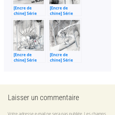
[Encre de
[Encre de
chine] Série
chine] Série
noire : L’amour
noire : Belle
impossible
fleur
[Encre de
[Encre de
chine] Série
chine] Série
noire : L’Amour
noire : La
descente
Laisser un commentaire
Votre adresse e-mail ne sera pas publiée.
Les champs