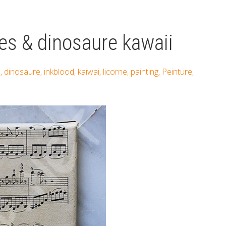
nes & dinosaure kawaii
n
,
dinosaure
,
inkblood
,
kaiwai
,
licorne
,
painting
,
Peinture
,