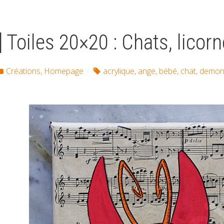
] Toiles 20×20 : Chats, licor
Créations
,
Homepage
acrylique
,
ange
,
bébé
,
chat
,
demo