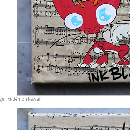
ge, mi-démon kawaii