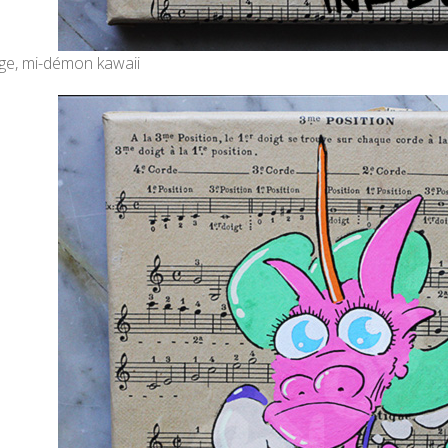
ge, mi-démon kawaii