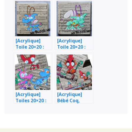
[Acrylique]
[Acrylique]
Toile 20×20 :
Toile 20×20 :
Bébé Dragon
Bébé Dragon
Kawaii bleu
Kawaii vert
[Acrylique]
[Acrylique]
Toiles 20×20 :
Bébé Coq,
Chats, licornes
Toulouse, la
& dinosaure
Grave & la
kawaii
Garonne