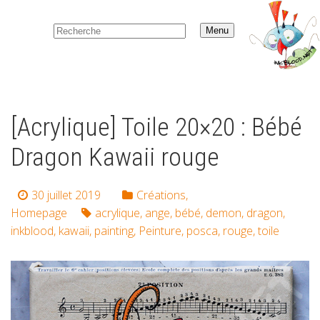
Menu
[Acrylique] Toile 20×20 : Bébé
Dragon Kawaii rouge
30 juillet 2019
Créations
,
Homepage
acrylique
,
ange
,
bébé
,
demon
,
dragon
,
inkblood
,
kawaii
,
painting
,
Peinture
,
posca
,
rouge
,
toile