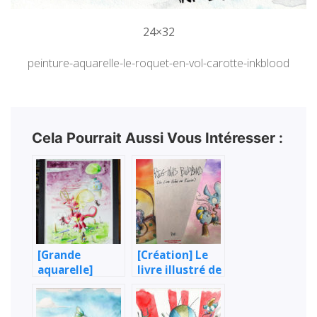
24×32
peinture-aquarelle-le-roquet-en-vol-carotte-inkblood
Cela Pourrait Aussi Vous Intéresser :
[Grande
[Création] Le
aquarelle]
livre illustré de
Dragon rouge
Regina
& guerriers
samouraïs