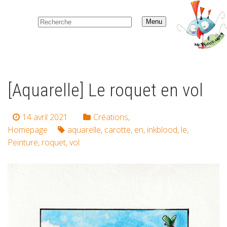
Menu
[Aquarelle] Le roquet en vol
14 avril 2021
Créations
,
Homepage
aquarelle
,
carotte
,
en
,
inkblood
,
le
,
Peinture
,
roquet
,
vol