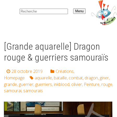
Menu
[Grande aquarelle] Dragon
rouge & guerriers samouraïs
28 octobre 2019
Créations
,
Homepage
aquarelle
,
bataille
,
combat
,
dragon
,
giner
,
grande
,
guerrier
,
guerriers
,
inkblood
,
olivier
,
Peinture
,
rouge
,
samourai
,
samourais