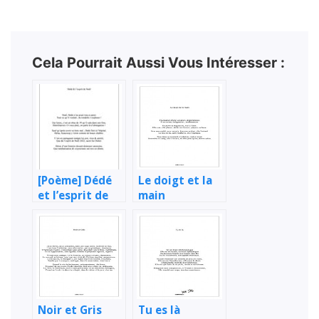
Cela Pourrait Aussi Vous Intéresser :
[Poème] Dédé
Le doigt et la
et l’esprit de
main
Noël 2022
Noir et Gris
Tu es là