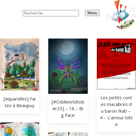
Menu
Les petits cont
[Aquarelles] Fai
[#Oddworldtob
es macabres d
tes à Beaupuy
er23] – 18 – Bi
u baron Ikab – 
g Face
4 – L’amour bêt
e