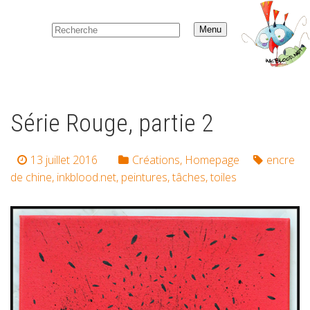
Menu
Série Rouge, partie 2
13 juillet 2016
Créations
,
Homepage
encre
de chine
,
inkblood.net
,
peintures
,
tâches
,
toiles