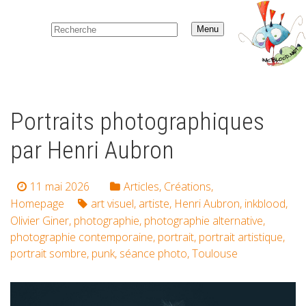
Menu
Portraits photographiques
par Henri Aubron
11 mai 2026
Articles
,
Créations
,
Homepage
art visuel
,
artiste
,
Henri Aubron
,
inkblood
,
Olivier Giner
,
photographie
,
photographie alternative
,
photographie contemporaine
,
portrait
,
portrait artistique
,
portrait sombre
,
punk
,
séance photo
,
Toulouse