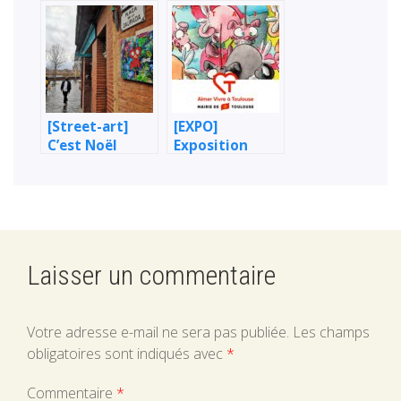
Destruction de
la basilique St-
Sernin à
Toulouse par le
grand dragon
rouge
[Street-art]
[EXPO]
C’est Noël
Exposition
avant l’heure à
Hôtel de ville
Toulouse !
de Toulouse –
Capitole – 03 –
27 Janvier 2023
Laisser un commentaire
Votre adresse e-mail ne sera pas publiée.
Les champs
obligatoires sont indiqués avec
*
Commentaire
*