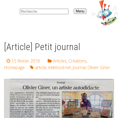
Menu
[Article] Petit journal
15 février 2018
Articles
,
Créations
,
Homepage
article
,
inkblood.net
,
journal
,
Olivier Giner