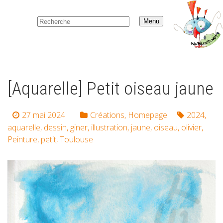
Menu
[Aquarelle] Petit oiseau jaune
27 mai 2024
Créations
,
Homepage
2024
,
aquarelle
,
dessin
,
giner
,
illustration
,
jaune
,
oiseau
,
olivier
,
Peinture
,
petit
,
Toulouse