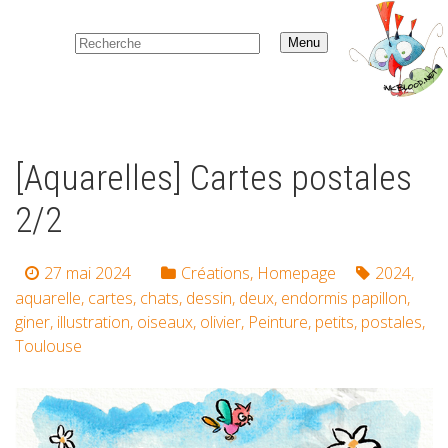
Menu
[Aquarelles] Cartes postales
2/2
27 mai 2024
Créations
,
Homepage
2024
,
aquarelle
,
cartes
,
chats
,
dessin
,
deux
,
endormis papillon
,
giner
,
illustration
,
oiseaux
,
olivier
,
Peinture
,
petits
,
postales
,
Toulouse