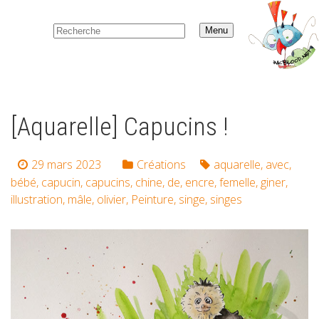
Menu
[Aquarelle] Capucins !
29 mars 2023
Créations
aquarelle
,
avec
,
bébé
,
capucin
,
capucins
,
chine
,
de
,
encre
,
femelle
,
giner
,
illustration
,
mâle
,
olivier
,
Peinture
,
singe
,
singes