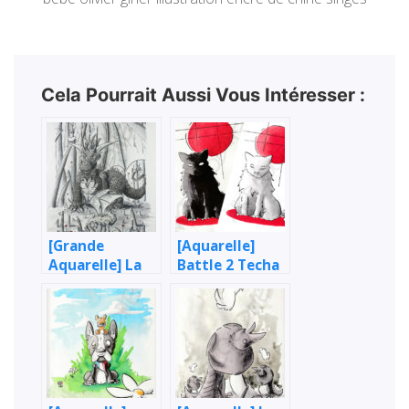
Cela Pourrait Aussi Vous Intéresser :
[Grande
[Aquarelle]
Aquarelle] La
Battle 2 Techa
Chimère & le
– Étude de chat
Dragon
(noir & blanc)