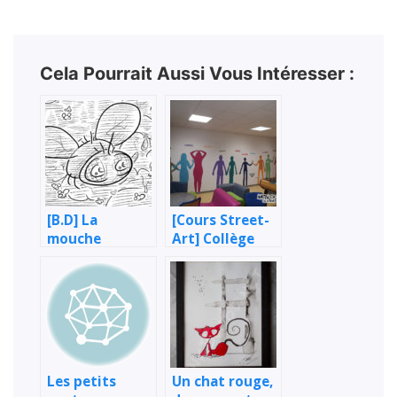
Cela Pourrait Aussi Vous Intéresser :
[B.D] La
[Cours Street-
mouche
Art] Collège
Romain
Rolland – St-
Jean
Les petits
Un chat rouge,