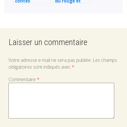
contes
du rouge et
macabres du
des chats
baron Ikab – 1 –
Le bébé de Zoé
Laisser un commentaire
Votre adresse e-mail ne sera pas publiée.
Les champs
obligatoires sont indiqués avec
*
Commentaire
*