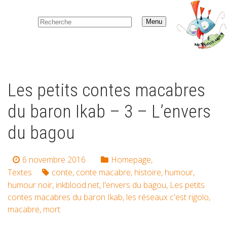
Menu
Les petits contes macabres
du baron Ikab – 3 – L’envers
du bagou
6 novembre 2016
Homepage
,
Textes
conte
,
conte macabre
,
histoire
,
humour
,
humour noir
,
inkblood.net
,
l'envers du bagou
,
Les petits
contes macabres du baron Ikab
,
les réseaux c'est rigolo
,
macabre
,
mort