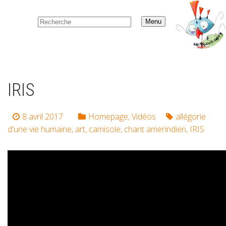
Menu
IRIS
8 avril 2017
Homepage
,
Vidéos
allégorie
d'une vie humaine
,
art
,
camisole
,
chant amerindien
,
IRIS