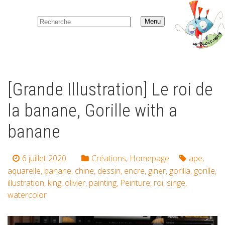
Menu
[Grande Illustration] Le roi de
la banane, Gorille with a
banane
6 juillet 2020
Créations
,
Homepage
ape
,
aquarelle
,
banane
,
chine
,
dessin
,
encre
,
giner
,
gorilla
,
gorille
,
illustration
,
king
,
olivier
,
painting
,
Peinture
,
roi
,
singe
,
watercolor