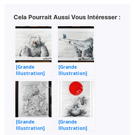
Cela Pourrait Aussi Vous Intéresser :
[Grande
[Grande
Illustration]
Illustration]
L’Ours & le
Fourmilier
poisson rouge
Tamanoir &
Papillon bleu
[Grande
[Grande
Illustration]
Illustration]
Attaque !
Tamanoir