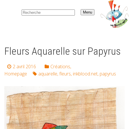
Menu
Fleurs Aquarelle sur Papyrus
2 avril 2016
Créations
,
Homepage
aquarelle
,
fleurs
,
inkblood.net
,
papyrus