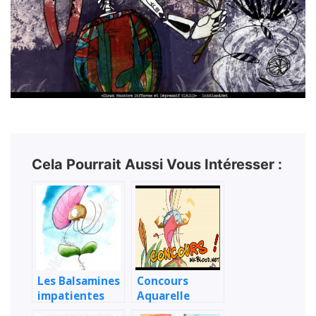
Cela Pourrait Aussi Vous Intéresser :
Les Balsamines
Concours
impatientes
Aquarelle
(stade
Inkblood !