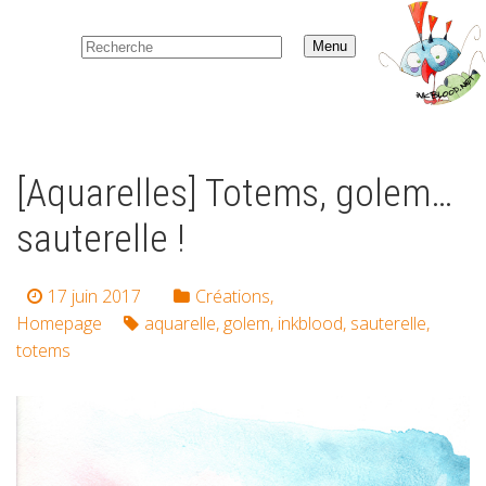
Menu
[Aquarelles] Totems, golem…
sauterelle !
17 juin 2017
Créations
,
Homepage
aquarelle
,
golem
,
inkblood
,
sauterelle
,
totems