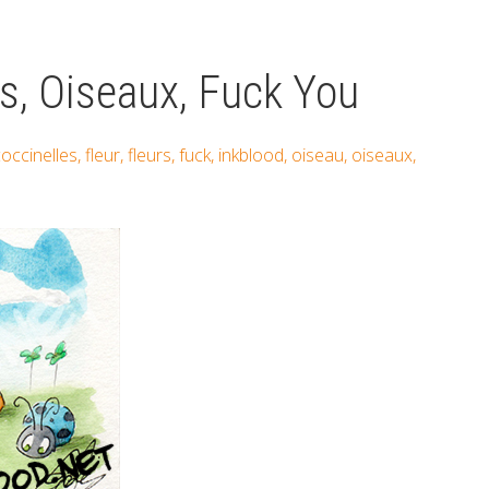
es, Oiseaux, Fuck You
occinelles
,
fleur
,
fleurs
,
fuck
,
inkblood
,
oiseau
,
oiseaux
,