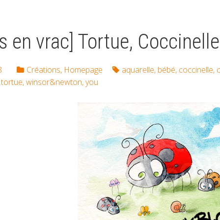
s en vrac] Tortue, Coccinell
8
Créations
,
Homepage
aquarelle
,
bébé
,
coccinelle
,
c
,
tortue
,
winsor&newton
,
you