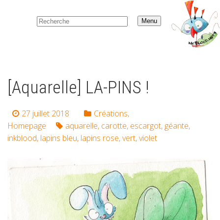
Menu
[Aquarelle] LA-PINS !
27 juillet 2018
Créations
,
Homepage
aquarelle
,
carotte
,
escargot
,
géante
,
inkblood
,
lapins bleu
,
lapins rose
,
vert
,
violet