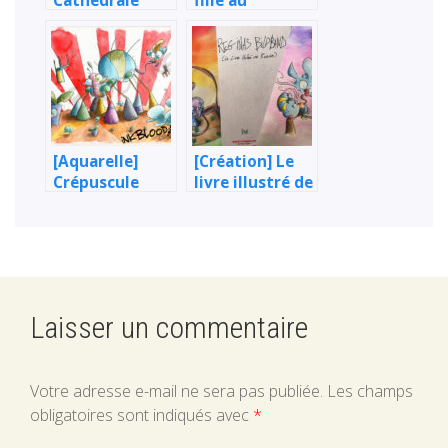
Cathédrale
fille au
Notre-Dame de
chapeau de
Paris et coq
rêve
français
[Aquarelle]
[Création] Le
Crépuscule
livre illustré de
français
Regina
Laisser un commentaire
Votre adresse e-mail ne sera pas publiée.
Les champs
obligatoires sont indiqués avec
*