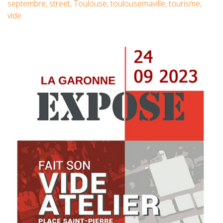
septembre
,
street
,
Toulouse
,
toulousemaville
,
tourisme
,
vide