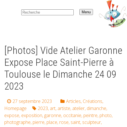
Ce site est 100% sans publicité.
Menu
Le site tourne avec un petit budget (≈65€/an), sans
financement externe.
Si tu apprécies ce que tu lis :
[Photos] Vide Atelier Garonne
– tu peux
m’offrir un café
,
– ou t’inscrire à la newsletter pour suivre les prochains
Expose Place Saint-Pierre à
contenus
Toulouse le Dimanche 24 09
Merci beaucoup pour ton soutien !
2023
27 septembre 2023
Articles
,
Créations
,
Homepage
2023
,
art
,
artiste
,
atelier
,
dimanche
,
expose
,
exposition
,
garonne
,
occitanie
,
peintre
,
photo
,
photographe
,
pierre
,
place
,
rose
,
saint
,
sculpteur
,