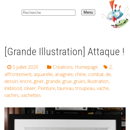
Menu
[Grande Illustration] Attaque !
5 juillet 2020
Créations
,
Homepage
2
,
affrontement
,
aquarelle
,
araignée
,
chine
,
combat
,
de
,
dessin
,
encre
,
giner
,
grande
,
grue
,
grues
,
illustration
,
inkblood
,
olivier
,
Peinture
,
taureau
,
troupeau
,
vache
,
vaches
,
vachettes