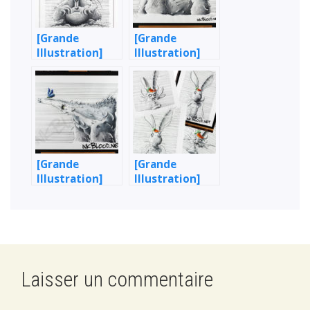
[Grande
[Grande
Illustration]
Illustration]
Tamanoir
L’Ours & le
Connexion
poisson rouge
[Grande
[Grande
Illustration]
Illustration]
Fourmilier
Mister Lièvre,
Tamanoir &
Madame
Papillon bleu
Carotte (J’en ai
chié)
Laisser un commentaire