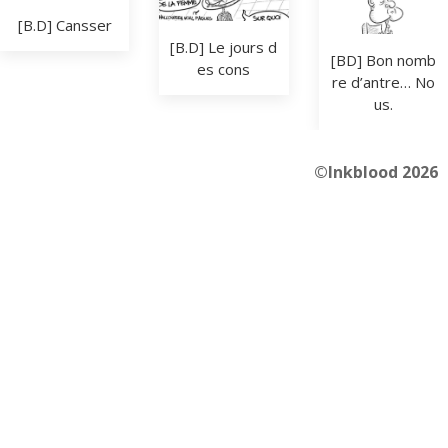
[B.D] Cansser
[B.D] Le jours d
[BD] Bon nomb
es cons
re d’antre… No
us.
©Inkblood 2026