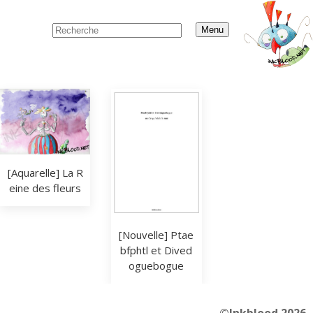
Menu
[Aquarelle] La R
eine des fleurs
[Nouvelle] Ptae
bfphtl et Dived
oguebogue
©Inkblood 2026